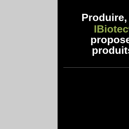
Produire, 
IBiotec
propos
produit