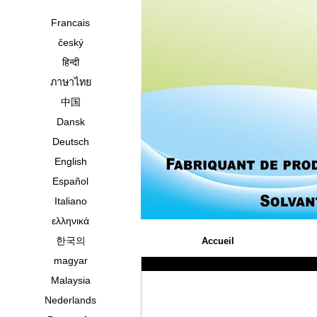
Francais
český
हिन्दी
ภาษาไทย
中国
Dansk
Deutsch
English
Español
Italiano
ελληνικά
한국의
Accueil
magyar
Malaysia
Nederlands