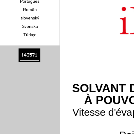
Português
Român
slovenský
Svenska
Türkçe
143571
SOLVANT 
À POUV
Vitesse d'éva