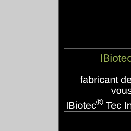
IBiote
fabricant d
vous
®
IBiotec
Tec In