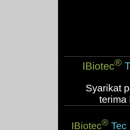
®
IBiotec
T
Syarikat p
terima
®
IBiotec
Tec 