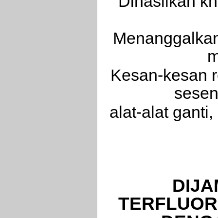
Dihasilkan kh
Menanggalkan 
m
Kesan-kesan re
sesen
alat-alat gan
DIJA
TERFLUOR