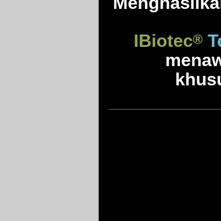
Menghasilka
IBiotec
Te
®
menaw
khusu