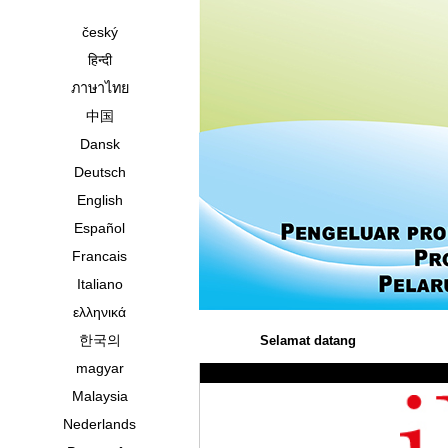
český
हिन्दी
ภาษาไทย
中国
Dansk
Deutsch
English
Español
Francais
Italiano
ελληνικά
한국의
Selamat datang
magyar
Malaysia
Nederlands