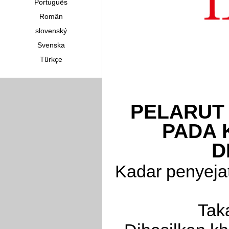
Português
Român
slovenský
Svenska
Türkçe
PELARUT
PADA 
D
Kadar penyejat
Taka