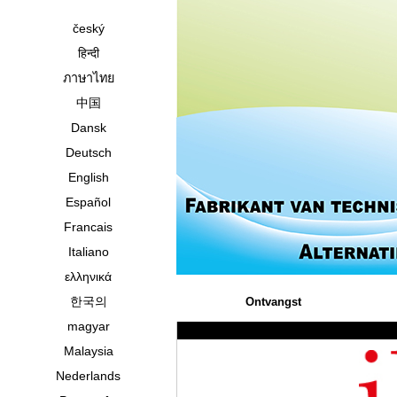
český
हिन्दी
ภาษาไทย
中国
Dansk
Deutsch
English
Español
Francais
Italiano
ελληνικά
한국의
Ontvangst
magyar
Malaysia
Nederlands