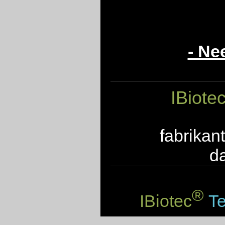
- Ne
IBiote
fabrikan
d
®
IBiotec
Te