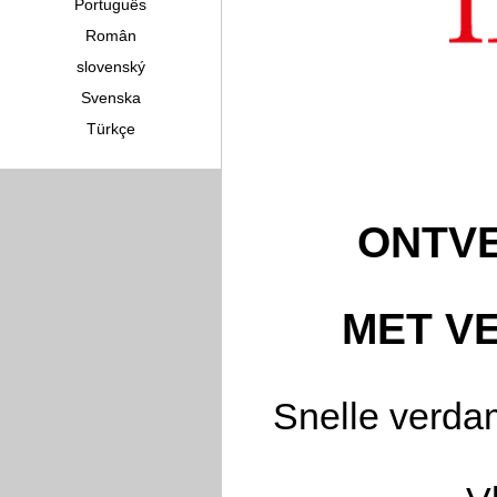
Português
Român
slovenský
Svenska
Türkçe
ONTVE
MET V
Snelle verda