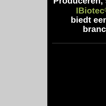
Produceren, 
IBiotec
biedt ee
branc