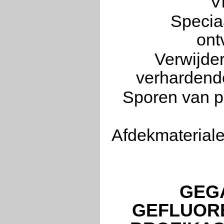
V
Speciaa
ont
Verwijder
verhardende
Sporen van pl
Afdekmateriale
GEG
GEFLUOR