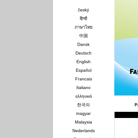
český
हिन्दी
ภาษาไทย
中国
Dansk
Deutsch
English
Español
Francais
Italiano
ελληνικά
한국의
P
magyar
Malaysia
Nederlands