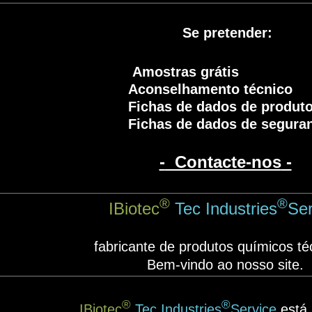
Se pretender:
Amostras grátis
Aconselhamento técnico
Fichas de dados de produt
Fichas de dados de segura
-
Contacte-nos
-
®
®
IBiotec
Tec Industries
Ser
fabricante de produtos químicos té
Bem-vindo ao nosso site.
®
®
IBiotec
Tec Industries
Service
está