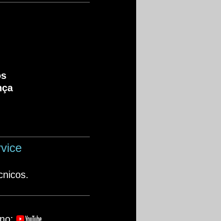
os
nça
vice
cnicos.
 no: