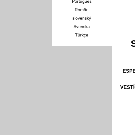
Português
Român
slovenský
Svenska
Türkçe
ESPE
VESTÍ