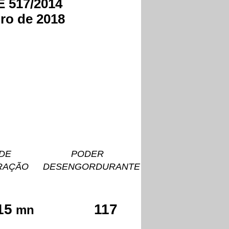
E 517/2014
iro de 2018
IDADE
PODER
RAÇÃO
DESENGORDURANT
E
15
117
mn