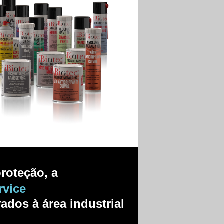
proteção, a
rvice
dos à área industrial